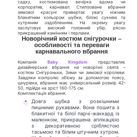
садку, костюмована вечірка вдома чи
корпоратив, карнавал. Стилізоване вбрання
зимової красуні привертає увагу ніжним
блакитним кольором шубки, білою сукнею та
хутряним оздобленням. На окрему увагу
заслуговує високий головний убір, рясно
прикрашений камінням і перлами.
Новорічний костюм снігурочки –
особливості та переваги
карнавального вбрання
Компанія
Baby Kingdom
представляє
дизайнерське вбрання на новорічні свята –
костюм Снігуроньки, Зими чи зимової королеви.
Завдяки контролю об’єму за допомогою поясу,
шнурівки, вбрання має універсальний розмір 42-
50, підійде на зріст 160-175 см.
Комплектація вбрання:
Довга шубка з розкішними
пишними рукавами. Вона пошита з
блакитної та білої парчі-жаккард із
малюнком, прикрашена аплікацією
з декоративною сріблястою
тасьмою та білим штучним хутром.