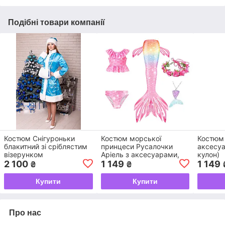
Подібні товари компанії
Костюм Снігуроньки
Костюм морської
Костюм
блакитний зі сріблястим
принцеси Русалочки
аксесуа
візерунком
Аріель з аксесуарами,
кулон)
рожевий
2 100
1 149
1 149
₴
₴
Купити
Купити
Про нас