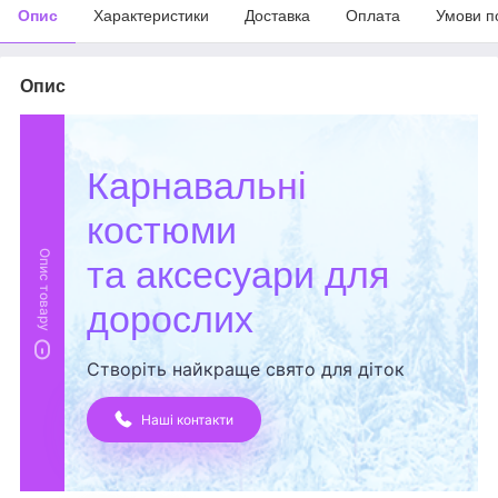
Опис
Характеристики
Доставка
Оплата
Умови п
Опис
Карнавальні
костюми
Опис товару
та аксесуари для
дорослих
Створіть найкраще свято для діток
Наші контакти