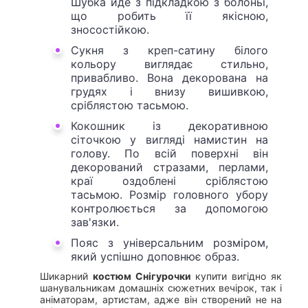
Шубка йде з підкладкою з болоньї,
що робить її якісною,
зносостійкою.
Сукня з креп-сатину білого
кольору виглядає стильно,
привабливо. Вона декорована на
грудях і внизу вишивкою,
сріблястою тасьмою.
Кокошник із декоративною
сіточкою у вигляді намистин на
голову. По всій поверхні він
декорований стразами, перлами,
краї оздоблені сріблястою
тасьмою. Розмір головного убору
контролюється за допомогою
зав'язки.
Пояс з універсальним розміром,
який успішно доповнює образ.
Шикарний
костюм Снігурочки
купити вигідно як
шанувальникам домашніх сюжетних вечірок, так і
аніматорам, артистам, адже він створений не на