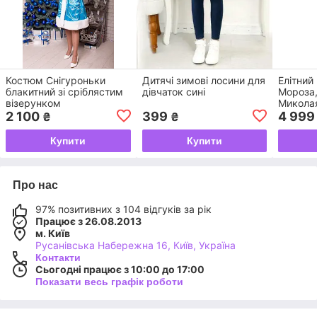
Костюм Снігуроньки
Дитячі зимові лосини для
Елітний
блакитний зі сріблястим
дівчаток сині
Мороза,
візерунком
Миколая
з синім
2 100
399
4 999
₴
₴
Купити
Купити
Про нас
97% позитивних з 104 відгуків за рік
Працює з 26.08.2013
м. Київ
Русанівська Набережна 16, Київ, Україна
Контакти
Сьогодні працює з 10:00 до 17:00
Показати весь графік роботи