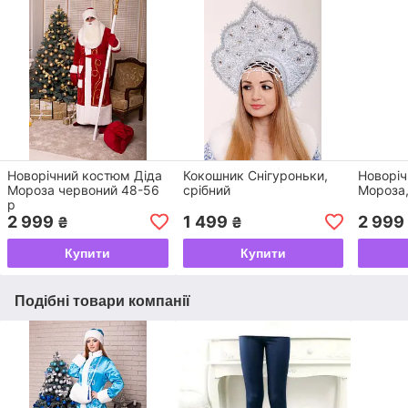
Новорічний костюм Діда
Кокошник Снігуроньки,
Новоріч
Мороза червоний 48-56
срібний
Мороза
р
2 999
1 499
2 999
₴
₴
Купити
Купити
Подібні товари компанії