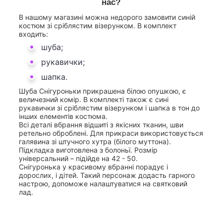
нас?
В нашому магазині можна недорого замовити синій
костюм зі сріблястим візерунком. В комплект
входить:
шуба;
рукавички;
шапка.
Шуба Снігуроньки прикрашена білою опушкою, є
величезний комір. В комплекті також є сині
рукавички зі сріблястим візерунком і шапка в тон до
інших елементів костюма.
Всі деталі вбрання відшиті з якісних тканин, шви
ретельно оброблені. Для прикраси використовується
галявина зі штучного хутра (білого муттона).
Підкладка виготовлена з болоньї. Розмір
універсальний – підійде на 42 - 50.
Снігуронька у красивому вбранні порадує і
дорослих, і дітей. Такий персонаж додасть гарного
настрою, допоможе налаштуватися на святковий
лад.