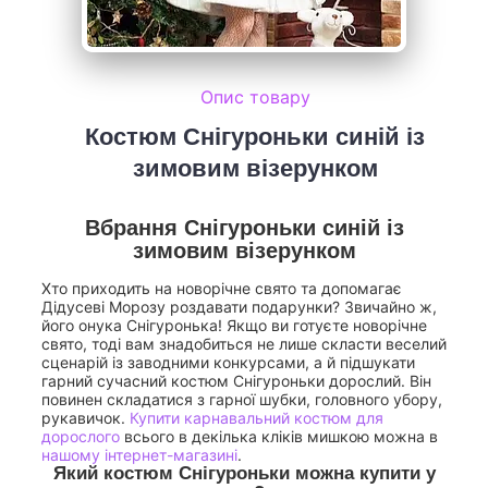
Опис товару
Костюм Снігуроньки синій із
зимовим візерунком
Вбрання Снігуроньки синій із
зимовим візерунком
Хто приходить на новорічне свято та допомагає
Дідусеві Морозу роздавати подарунки? Звичайно ж,
його онука Снігуронька! Якщо ви готуєте новорічне
свято, тоді вам знадобиться не лише скласти веселий
сценарій із заводними конкурсами, а й підшукати
гарний сучасний костюм Снігуроньки дорослий. Він
повинен складатися з гарної шубки, головного убору,
рукавичок.
Купити карнавальний костюм для
дорослого
всього в декілька кліків мишкою можна в
нашому інтернет-магазині
.
Який костюм Снігуроньки можна купити у