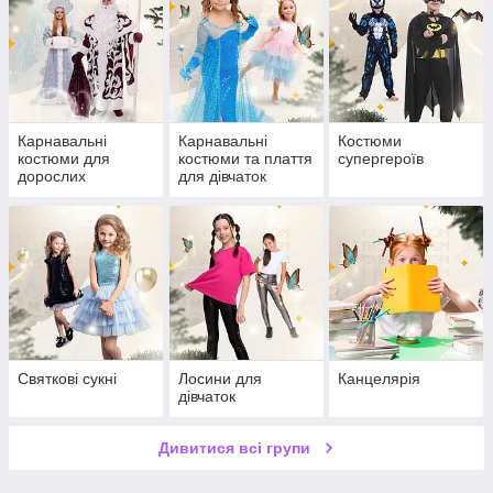
Карнавальні
Карнавальні
Костюми
костюми для
костюми та плаття
супергероїв
дорослих
для дівчаток
Святкові сукні
Лосини для
Канцелярія
дівчаток
Дивитися всі групи