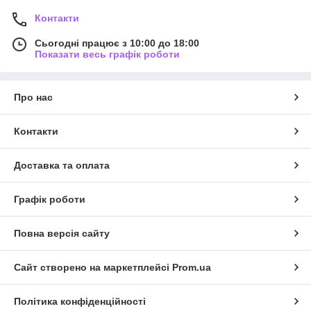
Наші
переваги
Контакти
Сьогодні працює з 10:00 до 18:00
Показати весь графік роботи
Про нас
Низькі ціни
Контакти
Власне виробництво з імпортних тканин
Доставка та оплата
Графік роботи
Доставка
Повна версія сайту
Всі товари знаходяться у нас на складі,
Сайт створено на маркетплейсі
тому товар буде доставлений максимально
Prom.ua
швидко
Політика конфіденційності