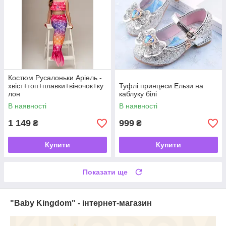
Костюм Русалоньки Аріель -
хвіст+топ+плавки+віночок+ку
Туфлі принцеси Ельзи на
лон
каблуку білі
В наявності
В наявності
1 149
999
₴
₴
Купити
Купити
Показати ще
"Baby Kingdom" - інтернет-магазин