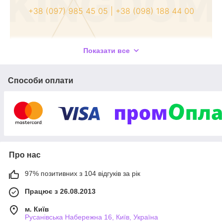
+38 (097) 985 45 05
|
+38 (098) 188 44 00
Показати все
Baby Kingdom
Карнавальні костюми для
Способи оплати
дітей та дорослих
Замовити костюм
Про нас
97% позитивних з 104 відгуків за рік
Працює з 26.08.2013
м. Київ
Русанівська Набережна 16, Київ, Україна