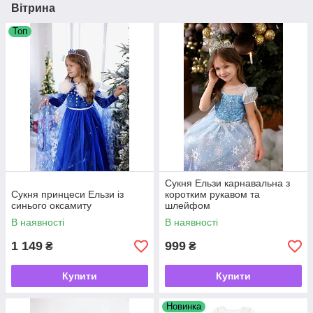
Вітрина
Топ
Сукня Ельзи карнавальна з
Сукня принцеси Ельзи із
коротким рукавом та
синього оксамиту
шлейфом
В наявності
В наявності
1 149
999
₴
₴
Купити
Купити
Новинка