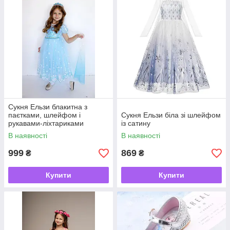
Сукня Ельзи блакитна з
паєтками, шлейфом і
Сукня Ельзи біла зі шлейфом
рукавами-ліхтариками
із сатину
В наявності
В наявності
999
869
₴
₴
Купити
Купити