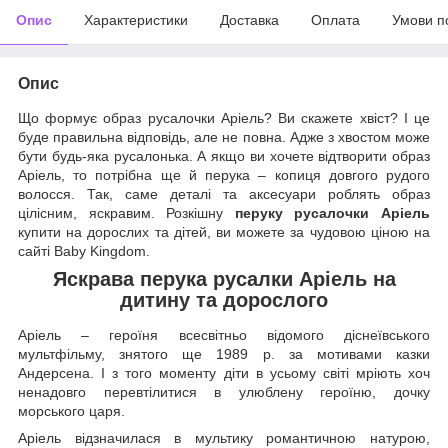
Опис
Характеристики
Доставка
Оплата
Умови п
Опис
Що формує образ русалочки Аріель? Ви скажете хвіст? І це
буде правильна відповідь, але не повна. Адже з хвостом може
бути будь-яка русалонька. А якщо ви хочете відтворити образ
Аріель, то потрібна ще й перука – копиця довгого рудого
волосся. Так, саме деталі та аксесуари роблять образ
цілісним, яскравим. Розкішну
перук
у
русалочки
Аріель
купити на дорослих та дітей, ви можете за чудовою ціною на
сайті Baby Kingdom.
Яскрава перука русалки Аріель на
дитину та дорослого
Аріель – героїня всесвітньо відомого діснеївського
мультфільму, знятого ще 1989 р. за мотивами казки
Андерсена. І з того моменту діти в усьому світі мріють хоч
ненадовго перевтілитися в улюблену героїню, дочку
морського царя.
Аріель відзначилася в мультику романтичною натурою,