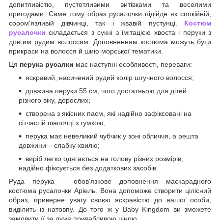
допитливістю, пустотливими витівками та веселими
пригодами. Саме тому образ русалочки підійде як спокійній,
сором'язливій дівчинці, так і жвавій пустунці.
Костюм
русалочки
складається з сукні з імітацією хвоста і перуки з
довгим рудим волоссям. Доповненням костюма можуть бути
прикраси на волосся й шию морської тематики.
Ця
перука русалки
має наступні особливості, переваги:
яскравий, насичений рудий колір штучного волосся;
довжина перуки 55 см, чого достатньою для дітей
різного віку, дорослих;
створена з якісних пасм, які надійно зафіксовані на
сітчастій шапочці з гумкою;
перука має невеликий чубчик у зоні обличчя, а решта
довжини – слабку хвилю;
виріб легко одягається на голову різних розмірів,
надійно фіксується без додаткових засобів.
Руда перука – обов'язкове доповнення маскарадного
костюма русалочки Аріель. Вона допоможе створити цілісний
образ, приверне увагу своєю яскравістю до вашої особи,
виділить із натовпу. До того ж у Baby Kingdom ви зможете
замовити її за дуже привабливою ціною.