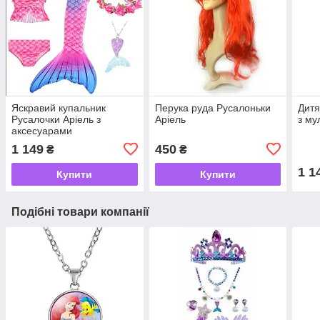
Яскравий купальник
Перука руда Русалоньки
Дитя
Русалочки Аріель з
Аріель
з му
аксесуарами
1 149
450
₴
₴
1 1
Купити
Купити
Подібні товари компанії