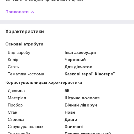
Приховати
Характеристики
Основні атрибути
Вид виробу
Інші аксесуари
Колір
Червоний
Стать
Для дівчаток
Тематика костюма
Казкові герої, Кіногерої
Користувальницькі характеристики
Довжина
55
Матеріал
Штучне волосся
Пробор
Бічний ліворуч
Стан
Нове
Стрижка
Довга
Структура волосся
Хвилясті
Тип виробу
Перука карнавальний