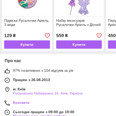
Підвіска Русалочки Аріель,
Набір аксесуарів
Перу
3 види
Русалочки Аріель з Дісней
Аріе
129
559
450
₴
₴
Купити
Купити
Про нас
97% позитивних з 104 відгуків за рік
Працює з 26.08.2013
м. Київ
Русанівська Набережна 16, Київ, Україна
Контакти
Сьогодні працює з 09:00 до 19:00