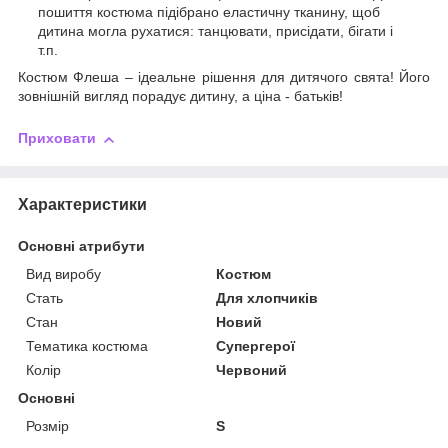
пошиття костюма підібрано еластичну тканину, щоб
дитина могла рухатися: танцювати, присідати, бігати і
т.п.
Костюм Флеша – ідеальне рішення для дитячого свята! Його
зовнішній вигляд порадує дитину, а ціна - батьків!
Приховати
Характеристики
Основні атрибути
Вид виробу
Костюм
Стать
Для хлопчиків
Стан
Новий
Тематика костюма
Супергерої
Колір
Червоний
Основні
Розмір
S