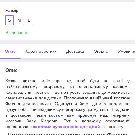
Розмір
S
M
L
В наявності
Опис
Характеристики
Доставка
Оплата
Умови п
Опис
Кожна дитина мріє про те, щоб бути на святі у
найкрасивішому, яскравому та оригінальному костюмі.
Карнавальний костюм – це не просто вбрання, це можливість
самовираження для дитини. Пропонуємо вашій увазі
костюм
Флеша
для хлопчика. Одягнувши його, дитина неодмінно
відчує себе найшвидшим супергероєм у цьому світі. Придбати
з доставкою такий костюм вам пропонує наш інтернет-
магазин Baby Kingdom. Тут у великому асортименті
представлені
костюми супергероїв для дітей
різного віку.
Чому варто купити саме костюм
Флеша