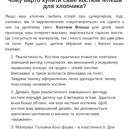
для хлопчика?
Якщо ваш хлопчик любить історії про супергероїв, тоді,
напевно, він із задоволенням «перетвориться» на одного з
них на дитячому святі.
Костюм Флеша
для дітей, який
пропонує наш інтернет-магазин, вирізняється гарною якістю.
Це стосується як матеріалів, так і якості пошиття: всі шви рівні
та точні. Крім цього, дитяче вбрання має і багато інших
переваг:
Реалістичність. Костюм практично повністю повторює
зовнішній вигляд супергероя: він виконаний у яскравому
червоному кольорі, на грудях – чіткий логотип
блискавки, а також золотиста блискавка на поясі.
Завдяки такому оформленню легко здогадатися, якому
персонажу належить костюм.
Дизайн. Крім реалістичного зовнішнього вигляду,
костюм порадує дитину ще й імітацією м'язів. Здається,
вони більш об'ємні, ніж інші частини костюма. Щоб
костюм мав завершений дизайн, він доповнюється
шапочкою-шоломом із маскою та золотистими
«вушками».
Матеріал. Головна його фішка – в еластичності. Для