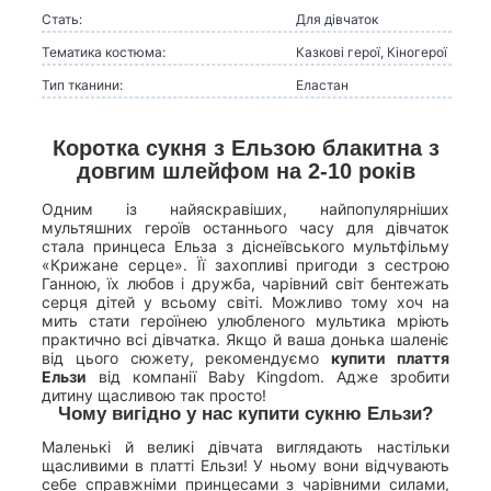
Стать:
Для дівчаток
Тематика костюма:
Казкові герої, Кіногерої
Тип тканини:
Еластан
Коротка сукня з Ельзою блакитна з
довгим шлейфом на 2-10 років
Одним із найяскравіших, найпопулярніших
мультяшних героїв останнього часу для дівчаток
стала принцеса Ельза з діснеївського мультфільму
«Крижане серце». Її захопливі пригоди з сестрою
Ганною, їх любов і дружба, чарівний світ бентежать
серця дітей у всьому світі. Можливо тому хоч на
мить стати героїнею улюбленого мультика мріють
практично всі дівчатка. Якщо й ваша донька шаленіє
від цього сюжету, рекомендуємо
купити плаття
Ельзи
від компанії Baby Kingdom. Адже зробити
дитину щасливою так просто!
Чому вигідно у нас купити сукню Ельзи?
Маленькі й великі дівчата виглядають настільки
щасливими в платті Ельзи! У ньому вони відчувають
себе справжніми принцесами з чарівними силами,