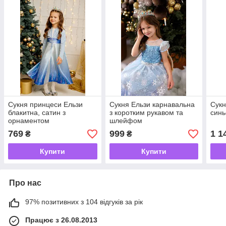
Сукня принцеси Ельзи
Сукня Ельзи карнавальна
Сукн
блакитна, сатин з
з коротким рукавом та
синь
орнаментом
шлейфом
769
999
1 1
₴
₴
Купити
Купити
Про нас
97% позитивних з 104 відгуків за рік
Працює з 26.08.2013