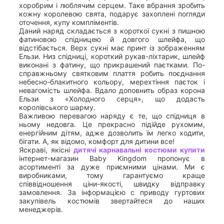
хоробрим і люблячим серцем. Таке вбрання зробить
кожну королевою свята, подарує захоплені погляди
оточення, купу компліментів.
Даний наряд складається з короткої сукні з пишною
фатиновою спідницею й довгого шлейфа, що
відстібається. Верх сукні має принт із зображенням
Ельзи. Низ спідниці, короткий рукав-ліхтарик, шлейф
виконані з фатину, що прикрашений паєтками. По-
справжньому святковим плаття робить поєднання
небесно-блакитного кольору, мерехтіння паєток і
невагомість шлейфа. Вдало доповнить образ корона
Ельзи з «Холодного серця», що додасть
королівського шарму.
Важливою перевагою наряду є те, що спідниця в
ньому недовга. Це прекрасно підійде рухомим,
енергійним дітям, адже дозволить їм легко ходити,
бігати. А, як відомо, комфорт для дитини все!
Яскраві, якісні
дитячі карнавальні костюми купити
інтернет-магазин Baby Kingdom пропонує в
асортименті за дуже приємними цінами. Ми є
виробниками, тому гарантуємо краще
співвідношення ціни-якості, швидку відправку
замовлення. За інформацією с приводу гуртових
закупівель костюмів звертайтеся до наших
менеджерів.