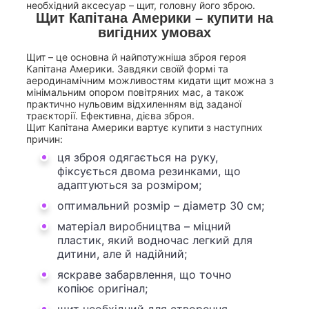
необхідний аксесуар – щит, головну його зброю.
Щит Капітана Америки – купити на
вигідних умовах
Щит – це основна й найпотужніша зброя героя
Капітана Америки. Завдяки своїй формі та
аеродинамічним можливостям кидати щит можна з
мінімальним опором повітряних мас, а також
практично нульовим відхиленням від заданої
траєкторії. Ефективна, дієва зброя.
Щит Капітана Америки вартує купити з наступних
причин:
ця зброя одягається на руку,
фіксується двома резинками, що
адаптуються за розміром;
оптимальний розмір – діаметр 30 см;
матеріал виробництва – міцний
пластик, який водночас легкий для
дитини, але й надійний;
яскраве забарвлення, що точно
копіює оригінал;
щит необхідний для створення