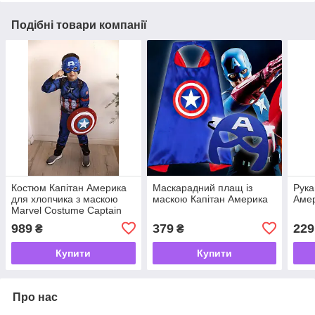
Подібні товари компанії
Костюм Капітан Америка
Маскарадний плащ із
Рука
для хлопчика з маскою
маскою Капітан Америка
Амер
Marvel Costume Captain
America Rubies
989
379
229
₴
₴
Купити
Купити
Про нас