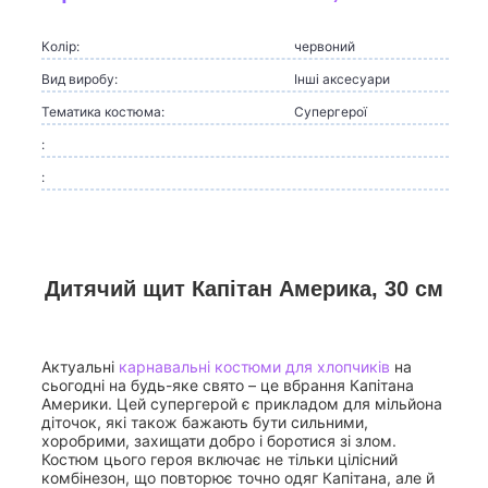
Колір:
червоний
Вид виробу:
Інші аксесуари
Тематика костюма:
Супергерої
:
:
Дитячий щит Капітан Америка, 30 см
Актуальні
карнавальні костюми для хлопчиків
на
сьогодні на будь-яке свято – це вбрання Капітана
Америки. Цей супергерой є прикладом для мільйона
діточок, які також бажають бути сильними,
хоробрими, захищати добро і боротися зі злом.
Костюм цього героя включає не тільки цілісний
комбінезон, що повторює точно одяг Капітана, але й