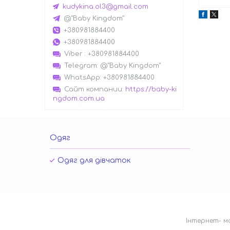
kudykina.ol3@gmail.com
@"Baby Kingdom"
+380981884400
+380981884400
Viber
+380981884400
Telegram
@"Baby Kingdom"
WhatsApp
+380981884400
Сайт компании
https://baby-ki
ngdom.com.ua
Одяг
Одяг для дівчаток