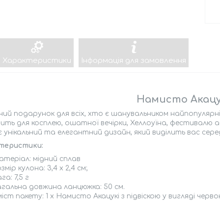
Характеристики
Інформація для замовлення
Намисто Акацу
ний подарунок для всіх, хто є шанувальником найпопуляр
ить для косплею, ошатної вечірки, Хеллоуїна, фестивалю 
є унікальний та елегантний дизайн, який виділить вас сере
теристики:
атеріал: мідний сплав
змір кулона: 3,4 х 2,4 см;
га: 7,5 г
агальна довжина ланцюжка: 50 см.
іст пакету: 1 х Намисто Акацукі з підвіскою у вигляді черв