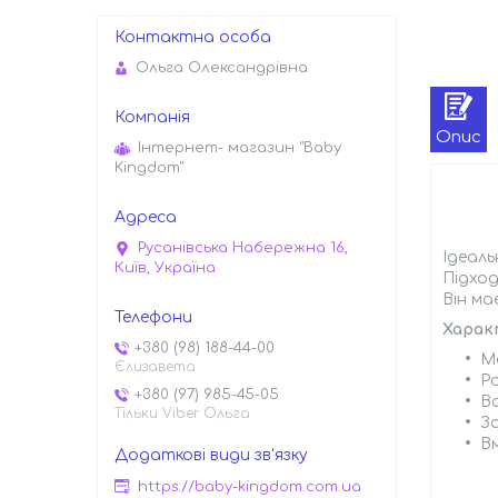
Ольга Олександрівна
Опис
Інтернет- магазин "Baby
Kingdom"
Русанівська Набережна 16,
Ідеаль
Київ, Україна
Підход
Він ма
Харак
+380 (98) 188-44-00
М
Єлизавета
Ро
+380 (97) 985-45-05
Ва
Тільки Viber Ольга
З
Вм
https://baby-kingdom.com.ua