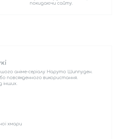
покидаючи сайту.
кі
нішого аніме-серіалу Наруто Шиппуден.
або повсякденного використання.
д інших.
оної хмари