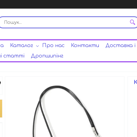
на
Каталог
Про нас
Контакти
Доставка і
і статті
Дропшипінг
К