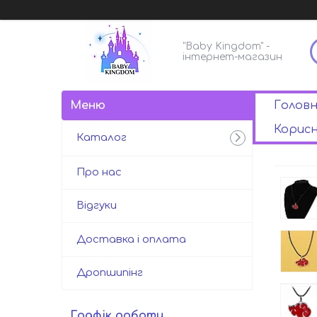
"Baby Kingdom" -
інтернет-магазин
Голов
Корисн
Каталог
Про нас
Відгуки
Доставка і оплата
Дропшипінг
Графік роботи