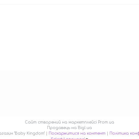
Сайт створений на маркетплейсі
Prom.ua
Продавець на Bigl.ua
Інтернет- магазин "Baby Kingdom" |
Поскаржитися на контент
|
Політика конф