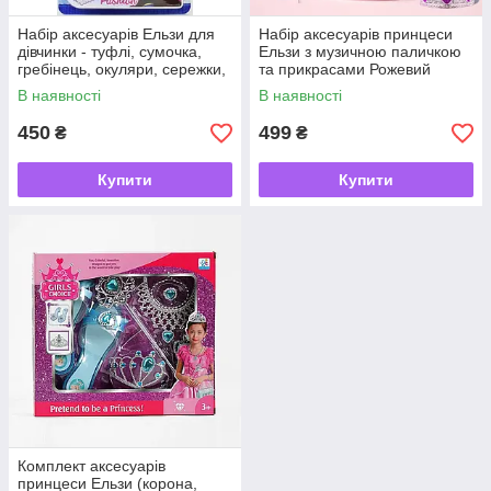
Набір аксесуарів Ельзи для
Набір аксесуарів принцеси
дівчинки - туфлі, сумочка,
Ельзи з музичною паличкою
гребінець, окуляри, сережки,
та прикрасами Рожевий
браслет
В наявності
В наявності
450
499
₴
₴
Купити
Купити
Комплект аксесуарів
принцеси Ельзи (корона,