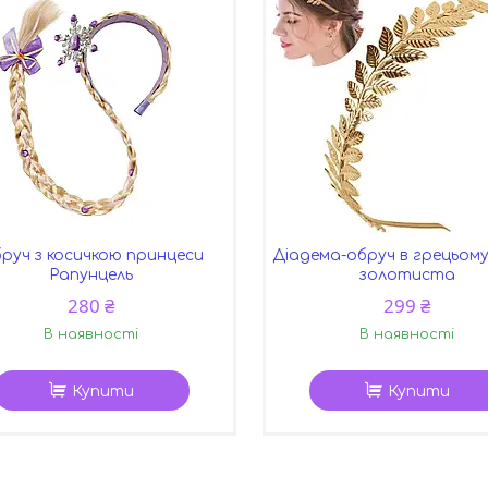
руч з косичкою принцеси
Діадема-обруч в грецьому
Рапунцель
золотиста
280 ₴
299 ₴
В наявності
В наявності
Купити
Купити