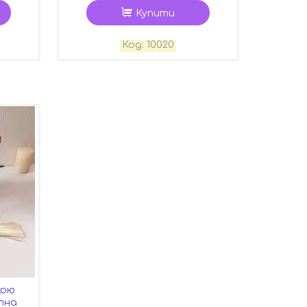
Купити
10020
кою
итна