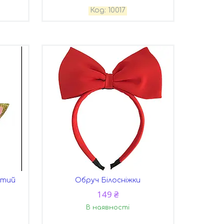
10017
отий
Обруч Білосніжки
149 ₴
В наявності