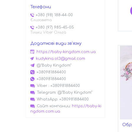
+380 (98) 188-44-00
Єлизавета
+380 (97) 985-45-05
Тільки Viber Ольга
https://baby-kingdom.com.ua
kudykina.ol3@gmail.com
@"Baby Kingdom"
+380981884400
+380981884400
Viber
+380981884400
Telegram
@"Baby Kingdom"
WhatsApp
+380981884400
Сайт компании
https://baby-ki
ngdom.com.ua
Обру