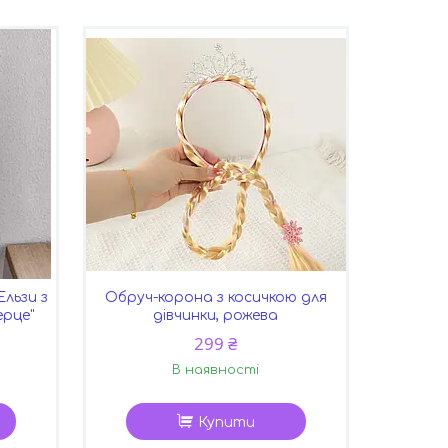
Ельзи з
Обруч-корона з косичкою для
ерце"
дівчинки, рожева
299 ₴
В наявності
Купити