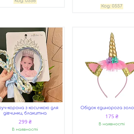
0556
0557
уч-корона з косичкою для
Обідок єдинорога зол
дівчинки, блакитна
175 ₴
299 ₴
В наявності
В наявності