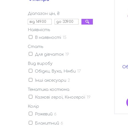
Діапазон цін, ₴
Наявність
В наявності
15
Стать
Для дівчаток
19
Вид виробу
Об
Обідки, Вуха, Німби
17
Інші аксесуари
2
Тематика костюма
Казкові герої, Кіногерої
19
Колір
Рожевий
6
Блакитний
6