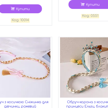
Купити
Купити
0551
10014
ч з косичкою Сніжинка для
Обруч-корона з косич
дівчинки, рожевий
принцеси Ельзи, блак