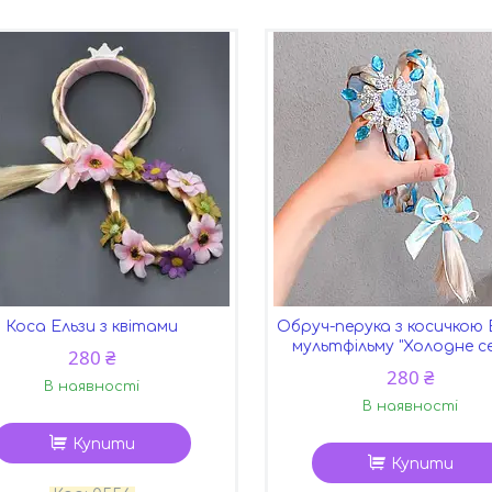
Коса Ельзи з квітами
Обруч-перука з косичкою 
мультфільму "Холодне с
280 ₴
280 ₴
В наявності
В наявності
Купити
Купити