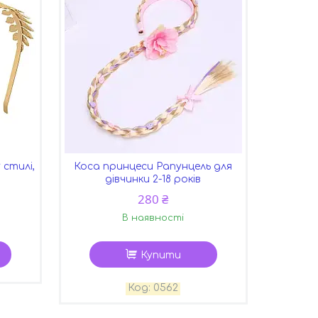
 стилі,
Коса принцеси Рапунцель для
дівчинки 2-18 років
280 ₴
В наявності
Купити
0562