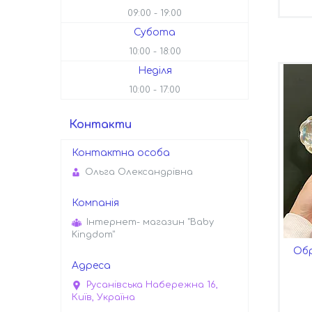
09:00
19:00
Субота
10:00
18:00
Неділя
10:00
17:00
Контакти
Ольга Олександрівна
Інтернет- магазин "Baby
Kingdom"
Обр
Русанівська Набережна 16,
Київ, Україна