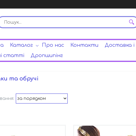
на
Каталог
Про нас
Контакти
Доставка і
і статті
Дропшипінг
ки та обручі