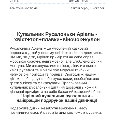
Стать:
Для дівчаток
Тематика костюма:
Казкові герої, Кіногерої
Купальник Русалоньки Аріель -
хвіст+топ+плавки+віночок+кулон
Русалонька Аріель – це улюблений казковий
персонаж дітей у всьому світі вже кілька десятиліть.
Ще ми, як діти, мріяли приміряти на себе образ
морської красуні, невгамовної, але улюбленої дочки
Нептуна. Ми закопувалися в пісок, ліпили з нього
хвіст русалки та мріяли про морські глибини,
неймовірні пригоди та принца. Сьогодні ж нашим
дітям, щоб відчути себе русалками, необов'язково
грати у піску та фантазувати. Пропонований
купальник русалоньки дитячий дозволить кожній
дівчинці приміряти на себе бажаний казковий образ.
Чарівний купальник русалоньки -
найкращий подарунок вашій дівчинці!
Подаруйте дитині незабутні враження, масу
позитивних емоцій разом із цим костюмом русалки.