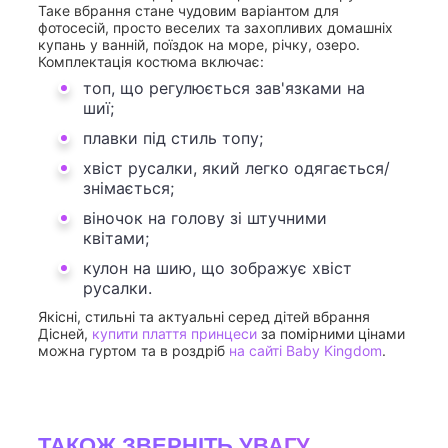
Таке вбрання стане чудовим варіантом для
фотосесій, просто веселих та захопливих домашніх
купань у ванній, поїздок на море, річку, озеро.
Комплектація костюма включає:
топ, що регулюється зав'язками на
шиї;
плавки під стиль топу;
хвіст русалки, який легко одягається/
знімається;
віночок на голову зі штучними
квітами;
кулон на шию, що зображує хвіст
русалки.
Якісні, стильні та актуальні серед дітей вбрання
Дісней,
купити плаття принцеси
за помірними цінами
можна гуртом та в роздріб
на сайті Baby Kingdom
.
ТАКОЖ ЗВЕРНІТЬ УВАГУ