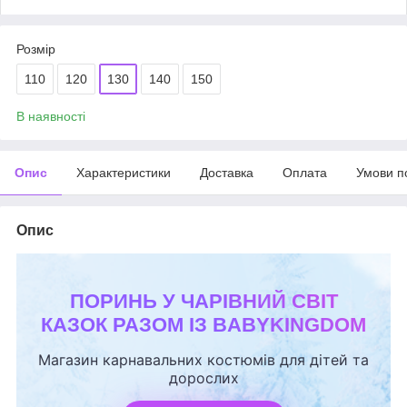
Розмір
110
120
130
140
150
В наявності
Опис
Характеристики
Доставка
Оплата
Умови п
Опис
ПОРИНЬ У ЧАРІВНИЙ СВІТ
КАЗОК РАЗОМ ІЗ BABYKINGDOM
Магазин карнавальних костюмів для дітей та
дорослих