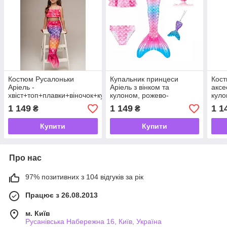
Костюм Русалоньки
Купальник принцеси
Кост
Аріель -
Аріель з вінком та
аксе
хвіст+топ+плавки+віночок+кулон
кулоном, рожево-
куло
блакитний
1 149
1 149
1 1
₴
₴
Купити
Купити
Про нас
97% позитивних з 104 відгуків за рік
Працює з 26.08.2013
м. Київ
Русанівська Набережна 16, Київ, Україна